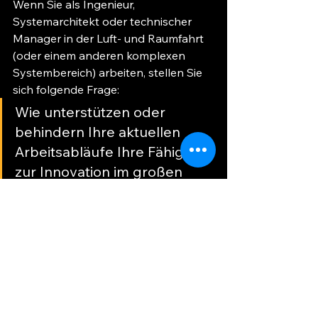
Wenn Sie als Ingenieur, 
Systemarchitekt oder technischer 
Manager in der Luft- und Raumfahrt 
(oder einem anderen komplexen 
Systembereich) arbeiten, stellen Sie 
sich folgende Frage:
Wie unterstützen oder 
behindern Ihre aktuellen 
Arbeitsabläufe Ihre Fähigkeit 
zur Innovation im großen 
Maßstab?
Ich bin davon überzeugt, dass die 
Kombination von CI/CD, KI und 
MBSE nicht nur optional ist, sondern 
unerlässlich wird.
🗨️ 
Welche Erfahrungen haben Sie 
mit MBSE und CI/CD in realen 